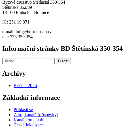
Bytové družstvo Štětínská 350-354
Štětínská 352/39
181 00 Praha 8 – Bohnice
IČ: 251 19 371
e-mail: info@bdstetinska.cz
tel.: 773 350 354
Informační stránky BD Štětínská 350-354
Vyhledávání
Archivy
Květen 2026
Základní informace
Přihlásit se
Zdroj kanálů (příspěvky)
Kanál komentářů
Česká lokalizace