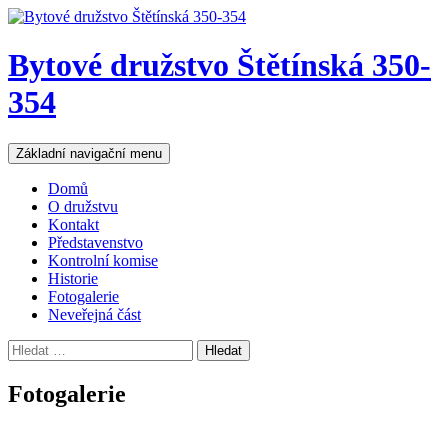
Přejít
k
obsahu
Bytové družstvo Štětínská 350-
webu
354
Hledat
Základní navigační menu
Domů
O družstvu
Kontakt
Představenstvo
Kontrolní komise
Historie
Fotogalerie
Neveřejná část
Vyhledávání
Fotogalerie